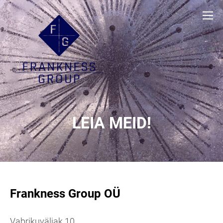
LEIA MEID!
Frankness Group OÜ
Vabrikuväljak 10